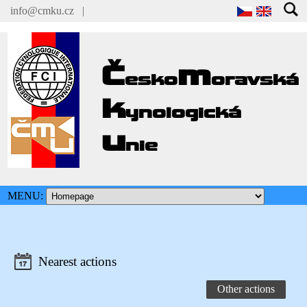
info@cmku.cz
|
Č
m
esko
oravská
k
ynologická
u
nie
MENU:
Nearest actions
Other actions