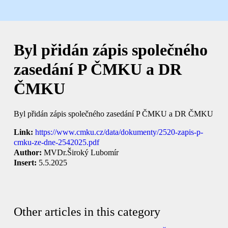
Byl přidán zápis společného
zasedání P ČMKU a DR
ČMKU
Byl přidán zápis společného zasedání P ČMKU a DR ČMKU
Link:
https://www.cmku.cz/data/dokumenty/2520-zapis-p-
cmku-ze-dne-2542025.pdf
Author:
MVDr.Široký Lubomír
Insert:
5.5.2025
Other articles in this category