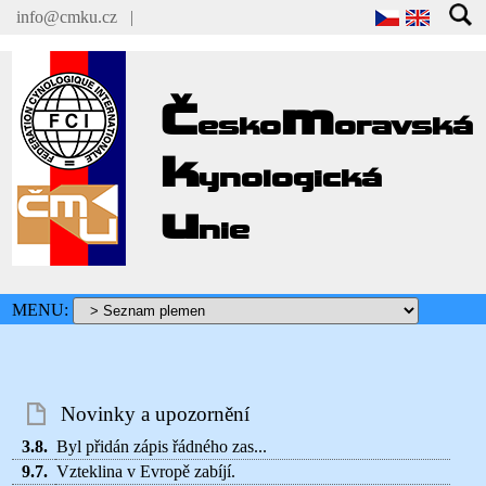
info@cmku.cz
|
Č
m
esko
oravská
k
ynologická
u
nie
MENU:
Novinky a upozornění
3.8.
Byl přidán zápis řádného zas...
9.7.
Vzteklina v Evropě zabíjí.