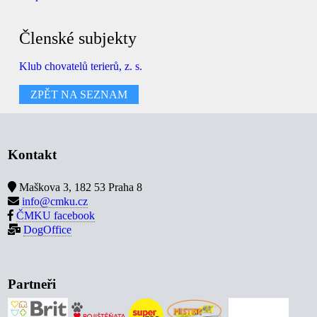
Členské subjekty
Klub chovatelů terierů, z. s.
ZPĚT NA SEZNAM
Kontakt
Maškova 3, 182 53 Praha 8
info@cmku.cz
ČMKU facebook
DogOffice
Partneři