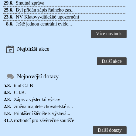
29.6.
Smutná zpráva
25.6.
Byl přidán zápis řádného zas...
23.6.
NV Klatovy-důležité upozornění
8.6.
Ještě jednou centrální evide...
Více novinek
Nejbližší akce
Další akce
Nejnovější dotazy
5.8.
titul C.I B
4.8.
C.I.B.
2.8.
Zápis z výsledků výstav
2.8.
změna majitele chovatelské s...
1.8.
Přihlášení štěněte k výstavá...
31.7.
rozhodčí pro závěrečné soutěže
Další dotazy