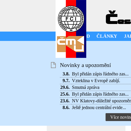
Č
es
ÚVOD
ČLÁNKY
JA
Novinky a upozornění
3.8.
Byl přidán zápis řádného zas...
9.7.
Vzteklina v Evropě zabíjí.
29.6.
Smutná zpráva
25.6.
Byl přidán zápis řádného zas...
23.6.
NV Klatovy-důležité upozorněn
8.6.
Ještě jednou centrální evide...
Více novin