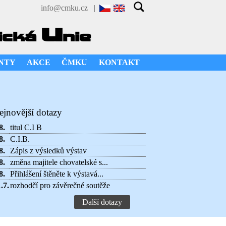
info@cmku.cz
|
u
ická
nie
NTY
AKCE
ČMKU
KONTAKT
ejnovější dotazy
8.
titul C.I B
8.
C.I.B.
8.
Zápis z výsledků výstav
8.
změna majitele chovatelské s...
8.
Přihlášení štěněte k výstavá...
.7.
rozhodčí pro závěrečné soutěže
Další dotazy