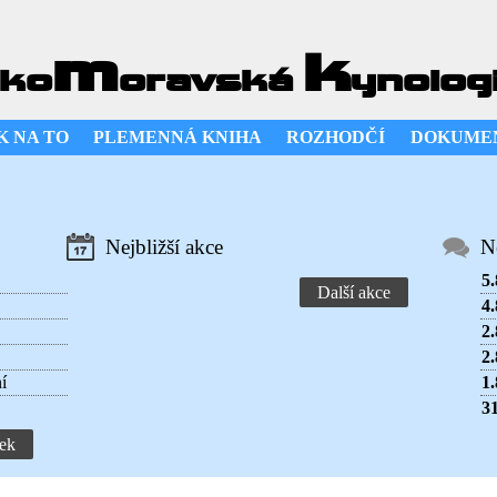
m
k
ko
oravská
ynolog
K NA TO
PLEMENNÁ KNIHA
ROZHODČÍ
DOKUME
Nejbližší akce
N
5.
Další akce
4.
2.
2.
í
1.
31
ek