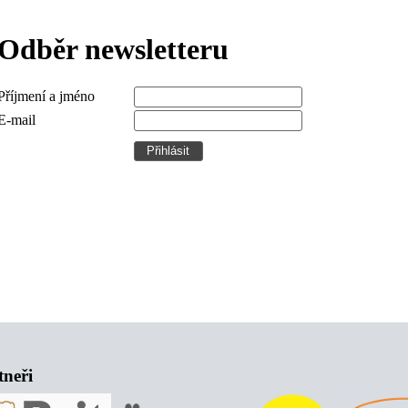
Odběr newsletteru
Příjmení a jméno
E-mail
tneři