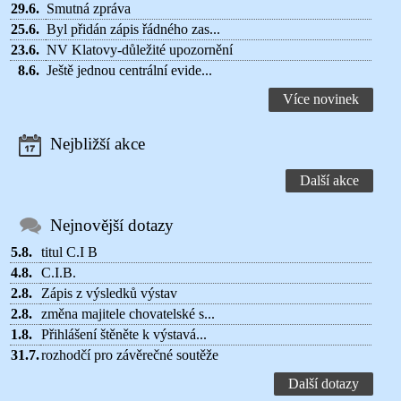
29.6.
Smutná zpráva
25.6.
Byl přidán zápis řádného zas...
23.6.
NV Klatovy-důležité upozornění
8.6.
Ještě jednou centrální evide...
Více novinek
Nejbližší akce
Další akce
Nejnovější dotazy
5.8.
titul C.I B
4.8.
C.I.B.
2.8.
Zápis z výsledků výstav
2.8.
změna majitele chovatelské s...
1.8.
Přihlášení štěněte k výstavá...
31.7.
rozhodčí pro závěrečné soutěže
Další dotazy