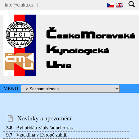
info@cmku.cz
|
Č
m
esko
oravská
k
ynologická
u
nie
MENU:
Novinky a upozornění
3.8.
Byl přidán zápis řádného zas...
9.7.
Vzteklina v Evropě zabíjí.