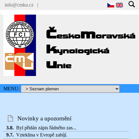
info@cmku.cz
|
Č
m
esko
oravská
k
ynologická
u
nie
MENU:
Novinky a upozornění
3.8.
Byl přidán zápis řádného zas...
9.7.
Vzteklina v Evropě zabíjí.