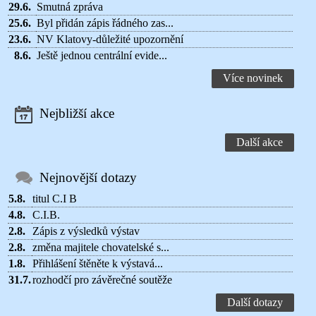
29.6.
Smutná zpráva
25.6.
Byl přidán zápis řádného zas...
23.6.
NV Klatovy-důležité upozornění
8.6.
Ještě jednou centrální evide...
Více novinek
Nejbližší akce
Další akce
Nejnovější dotazy
5.8.
titul C.I B
4.8.
C.I.B.
2.8.
Zápis z výsledků výstav
2.8.
změna majitele chovatelské s...
1.8.
Přihlášení štěněte k výstavá...
31.7.
rozhodčí pro závěrečné soutěže
Další dotazy