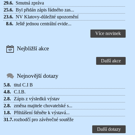
29.6.
Smutná zpráva
25.6.
Byl přidán zápis řádného zas...
23.6.
NV Klatovy-důležité upozornění
8.6.
Ještě jednou centrální evide...
Více novinek
Nejbližší akce
Další akce
Nejnovější dotazy
5.8.
titul C.I B
4.8.
C.I.B.
2.8.
Zápis z výsledků výstav
2.8.
změna majitele chovatelské s...
1.8.
Přihlášení štěněte k výstavá...
31.7.
rozhodčí pro závěrečné soutěže
Další dotazy