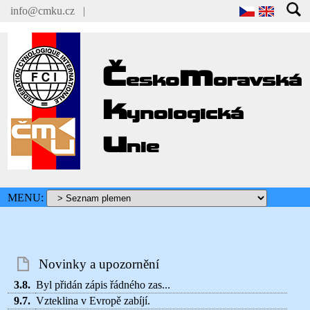
info@cmku.cz
|
Č
m
esko
oravská
k
ynologická
u
nie
MENU:
Novinky a upozornění
3.8.
Byl přidán zápis řádného zas...
9.7.
Vzteklina v Evropě zabíjí.