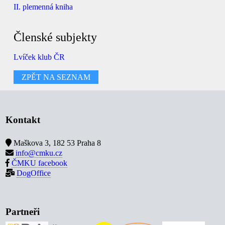
II. plemenná kniha
Členské subjekty
Lvíček klub ČR
ZPĚT NA SEZNAM
Kontakt
Maškova 3, 182 53 Praha 8
info@cmku.cz
ČMKU facebook
DogOffice
Partneři