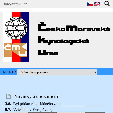
info@cmku.cz
|
Č
m
esko
oravská
k
ynologická
u
nie
MENU:
Novinky a upozornění
3.8.
Byl přidán zápis řádného zas...
9.7.
Vzteklina v Evropě zabíjí.