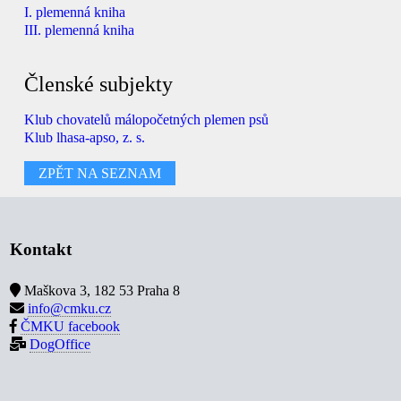
I. plemenná kniha
III. plemenná kniha
Členské subjekty
Klub chovatelů málopočetných plemen psů
Klub lhasa-apso, z. s.
ZPĚT NA SEZNAM
Kontakt
Maškova 3, 182 53 Praha 8
info@cmku.cz
ČMKU facebook
DogOffice