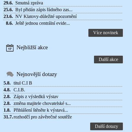
29.6.
Smutná zpráva
25.6.
Byl přidán zápis řádného zas...
23.6.
NV Klatovy-důležité upozornění
8.6.
Ještě jednou centrální evide...
Více novinek
Nejbližší akce
Další akce
Nejnovější dotazy
5.8.
titul C.I B
4.8.
C.I.B.
2.8.
Zápis z výsledků výstav
2.8.
změna majitele chovatelské s...
1.8.
Přihlášení štěněte k výstavá...
31.7.
rozhodčí pro závěrečné soutěže
Další dotazy