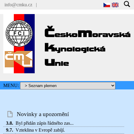
info@cmku.cz
|
Č
m
esko
oravská
k
ynologická
u
nie
MENU:
Novinky a upozornění
3.8.
Byl přidán zápis řádného zas...
9.7.
Vzteklina v Evropě zabíjí.