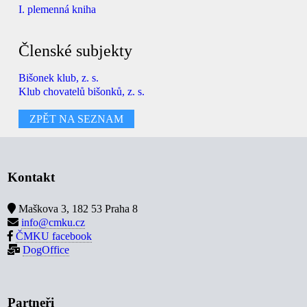
I. plemenná kniha
Členské subjekty
Bišonek klub, z. s.
Klub chovatelů bišonků, z. s.
ZPĚT NA SEZNAM
Kontakt
Maškova 3, 182 53 Praha 8
info@cmku.cz
ČMKU facebook
DogOffice
Partneři