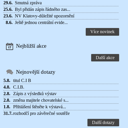
29.6.
Smutná zpráva
25.6.
Byl přidán zápis řádného zas...
23.6.
NV Klatovy-důležité upozornění
8.6.
Ještě jednou centrální evide...
Více novinek
Nejbližší akce
Další akce
Nejnovější dotazy
5.8.
titul C.I B
4.8.
C.I.B.
2.8.
Zápis z výsledků výstav
2.8.
změna majitele chovatelské s...
1.8.
Přihlášení štěněte k výstavá...
31.7.
rozhodčí pro závěrečné soutěže
Další dotazy