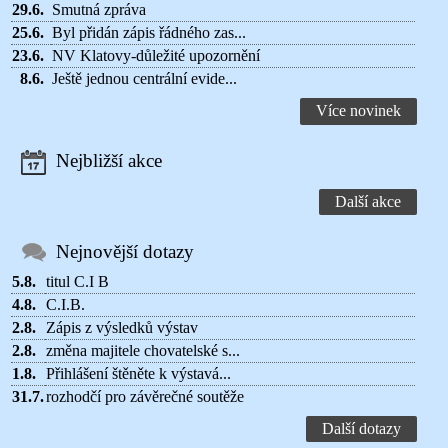
29.6.
Smutná zpráva
25.6.
Byl přidán zápis řádného zas...
23.6.
NV Klatovy-důležité upozornění
8.6.
Ještě jednou centrální evide...
Více novinek
Nejbližší akce
Další akce
Nejnovější dotazy
5.8.
titul C.I B
4.8.
C.I.B.
2.8.
Zápis z výsledků výstav
2.8.
změna majitele chovatelské s...
1.8.
Přihlášení štěněte k výstavá...
31.7.
rozhodčí pro závěrečné soutěže
Další dotazy