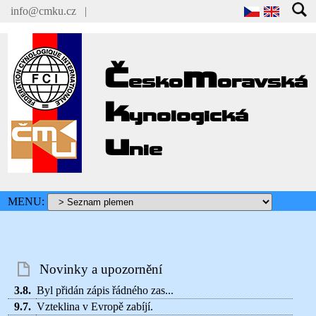
info@cmku.cz
|
Č
m
esko
oravská
k
ynologická
u
nie
MENU:
Novinky a upozornění
3.8.
Byl přidán zápis řádného zas...
9.7.
Vzteklina v Evropě zabíjí.