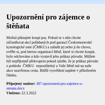
Upozornění pro zájemce o
štěňata
Možná plánujete koupi psa. Pokud se s ním chcete
zúčastňovat akcí pořádaných pod garancí Českomoravské
kynologické unie (ČMKU) a zařadit jej nebo ji do chovu,
ověřte si, pod kterou organizací štěně, které si chcete koupit,
bylo odchováno a kdo vystavil jeho průkaz původu. Můžete
být nepříjemně překvapeni pokud zjistíte, že je průkaz původu
z pohledu ČMKU nepoužitelný a Vaše štěně má na naše
akce uzavřenou cestu. Bližší vysvětlení najdete v přiloženém
článku.
Připojený soubor:
387-upozorneni-pro-zajemce-o-
stenata.docx
Vloženo:
22.3.2022