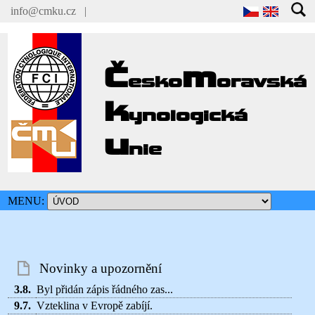
info@cmku.cz
|
Č
m
esko
oravská
k
ynologická
u
nie
MENU:
Novinky a upozornění
3.8.
Byl přidán zápis řádného zas...
9.7.
Vzteklina v Evropě zabíjí.