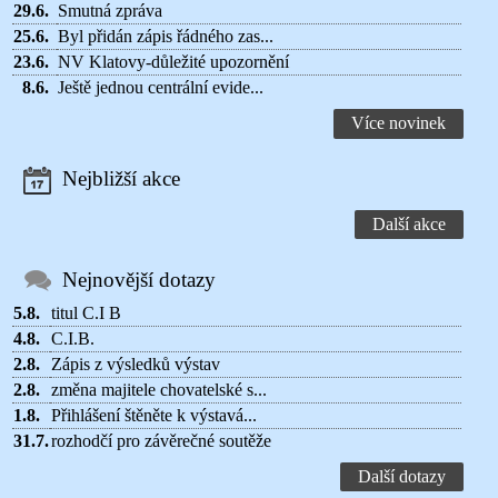
29.6.
Smutná zpráva
25.6.
Byl přidán zápis řádného zas...
23.6.
NV Klatovy-důležité upozornění
8.6.
Ještě jednou centrální evide...
Více novinek
Nejbližší akce
Další akce
Nejnovější dotazy
5.8.
titul C.I B
4.8.
C.I.B.
2.8.
Zápis z výsledků výstav
2.8.
změna majitele chovatelské s...
1.8.
Přihlášení štěněte k výstavá...
31.7.
rozhodčí pro závěrečné soutěže
Další dotazy