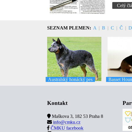
Celý čl
SEZNAM PLEMEN:
A
|
B
|
C
|
Č
|
Australský honácký pes
Basset Hou
Kontakt
Par
Maškova 3, 182 53 Praha 8
info@cmku.cz
ČMKU facebook