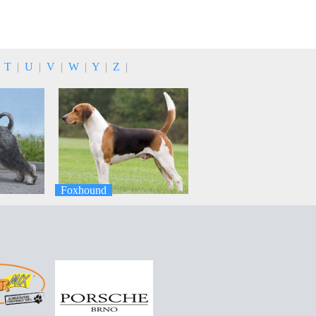
|
T
|
U
|
V
|
W
|
Y
|
Z
|
Foxhound