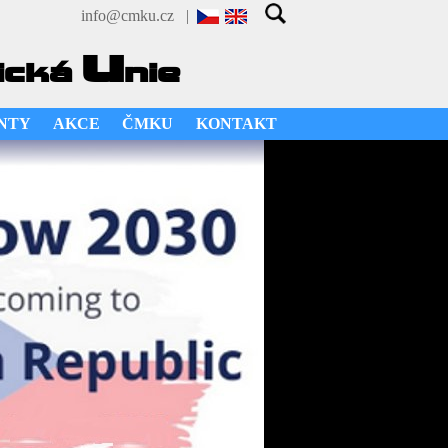
info@cmku.cz
|
u
ická
nie
NTY
AKCE
ČMKU
KONTAKT