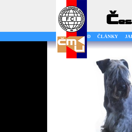
Č
es
ÚVOD
ČLÁNKY
JA