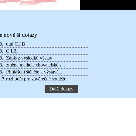
ejnovější dotazy
8.
titul C.I B
8.
C.I.B.
8.
Zápis z výsledků výstav
8.
změna majitele chovatelské s...
8.
Přihlášení štěněte k výstavá...
.7.
rozhodčí pro závěrečné soutěže
Další dotazy