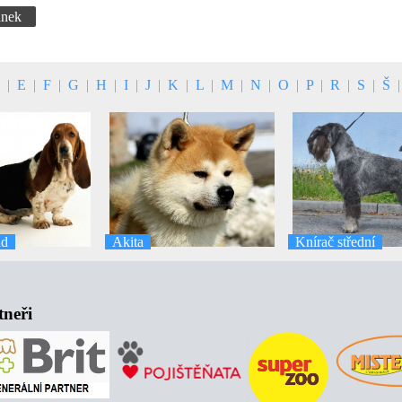
ánek
D
|
E
|
F
|
G
|
H
|
I
|
J
|
K
|
L
|
M
|
N
|
O
|
P
|
R
|
S
|
Š
nd
Akita
Knírač střední
tneři