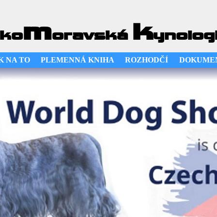
m
k
ko
oravská
ynolog
K NA TO
PLEMENNÁ KNIHA
ROZHODČÍ
DOKUME