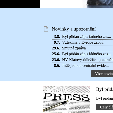
Novinky a upozornění
3.8.
Byl přidán zápis řádného zas...
9.7.
Vzteklina v Evropě zabíjí.
29.6.
Smutná zpráva
25.6.
Byl přidán zápis řádného zas...
23.6.
NV Klatovy-důležité upozorněn
8.6.
Ještě jednou centrální evide...
Více novin
Byl přid
Byl přidá
Celý čl