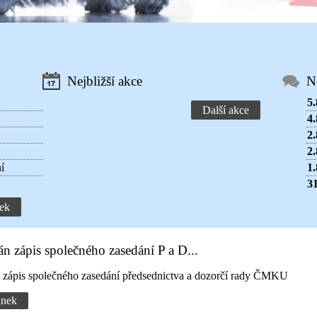
Nejbližší akce
N
5.
Další akce
4.
2.
2.
í
1.
31
ek
án zápis společného zasedání P a D...
n zápis společného zasedání předsednictva a dozorčí rady ČMKU
ánek