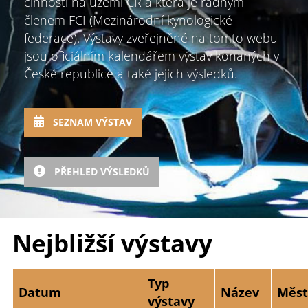
činností na území ČR a která je řádným
členem FCI (Mezinárodní kynologické
federace). Výstavy zveřejněné na tomto webu
jsou oficiálním kalendářem výstav konaných v
České republice a také jejich výsledků.
SEZNAM VÝSTAV
PŘEHLED VÝSLEDKŮ
Nejbližší výstavy
Typ
Datum
Název
Měs
výstavy