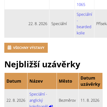
1065
Speciální
-
22. 8. 2026
Speciální
Přísek
bearded
kolie
VŠECHNY VÝSTAVY
Nejbližší uzávěrky
Datum
Datum
Název
Město
uzávěrky
Speciální -
22. 8. 2026
anglický
Bezměrov
11. 8. 2026
kokršpaněl