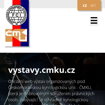
cz
en
☰
vystavy.
cmku.cz
Oficiální web výstav organizovaných pod
Českomoravskou kynologickou unii - ČMKU,
která je dobrovolným sdružením právnických
osob, zabývající se výhradně kynologickou