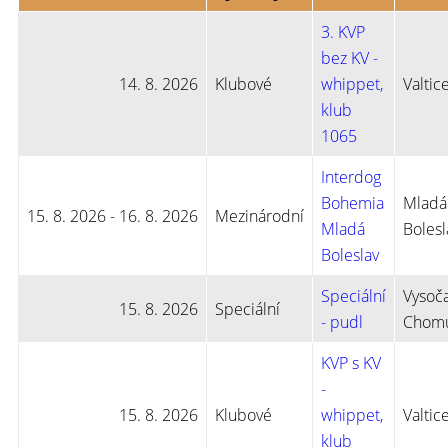
3. KVP
bez KV -
14. 8. 2026
Klubové
whippet,
Valtic
klub
1065
Interdog
Bohemia
Mladá
15. 8. 2026 - 16. 8. 2026
Mezinárodní
Mladá
Bolesl
Boleslav
Speciální
Vysoč
15. 8. 2026
Speciální
- pudl
Chomu
KVP s KV
-
15. 8. 2026
Klubové
whippet,
Valtic
klub