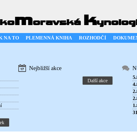
m
k
ko
oravská
ynolog
K NA TO
PLEMENNÁ KNIHA
ROZHODČÍ
DOKUME
Nejbližší akce
N
5.
Další akce
4.
2.
2.
í
1.
31
ek