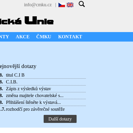
info@cmku.cz
|
u
ická
nie
NTY
AKCE
ČMKU
KONTAKT
ejnovější dotazy
8.
titul C.I B
8.
C.I.B.
8.
Zápis z výsledků výstav
8.
změna majitele chovatelské s...
8.
Přihlášení štěněte k výstavá...
.7.
rozhodčí pro závěrečné soutěže
Další dotazy