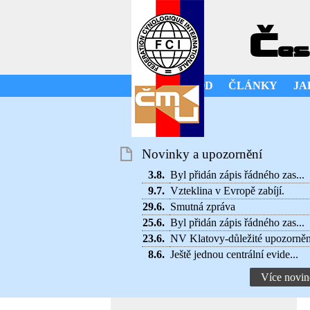
Č
es
ÚVOD
ČLÁNKY
JA
Novinky a upozornění
3.8.
Byl přidán zápis řádného zas...
9.7.
Vzteklina v Evropě zabíjí.
29.6.
Smutná zpráva
25.6.
Byl přidán zápis řádného zas...
23.6.
NV Klatovy-důležité upozorněn
8.6.
Ještě jednou centrální evide...
Více novin