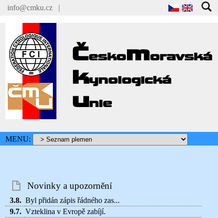
info@cmku.cz
|
Č
m
esko
oravská
k
ynologická
u
nie
MENU:
Novinky a upozornění
3.8.
Byl přidán zápis řádného zas...
9.7.
Vzteklina v Evropě zabíjí.