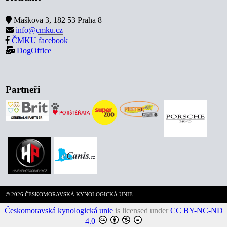
Maškova 3, 182 53 Praha 8
info@cmku.cz
ČMKU facebook
DogOffice
Partneři
© 2026 ČESKOMORAVSKÁ KYNOLOGICKÁ UNIE
Českomoravská kynologická unie
is licensed under
CC BY-NC-ND
4.0