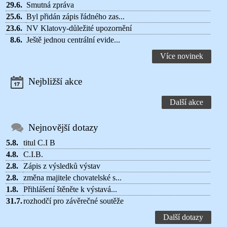
29.6.
Smutná zpráva
25.6.
Byl přidán zápis řádného zas...
23.6.
NV Klatovy-důležité upozornění
8.6.
Ještě jednou centrální evide...
Více novinek
Nejbližší akce
Další akce
Nejnovější dotazy
5.8.
titul C.I B
4.8.
C.I.B.
2.8.
Zápis z výsledků výstav
2.8.
změna majitele chovatelské s...
1.8.
Přihlášení štěněte k výstavá...
31.7.
rozhodčí pro závěrečné soutěže
Další dotazy