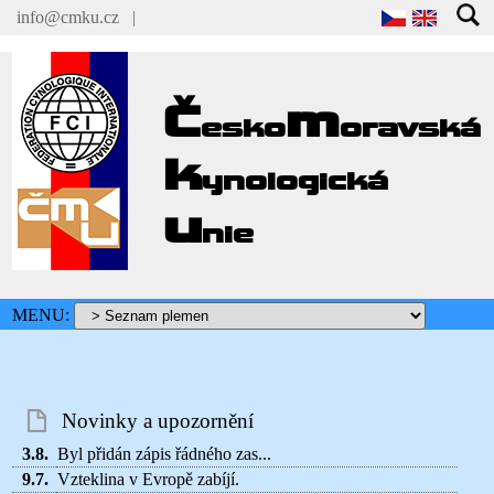
info@cmku.cz
|
Č
m
esko
oravská
k
ynologická
u
nie
MENU:
Novinky a upozornění
3.8.
Byl přidán zápis řádného zas...
9.7.
Vzteklina v Evropě zabíjí.