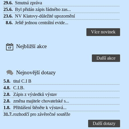
29.6.
Smutná zpráva
25.6.
Byl přidán zápis řádného zas...
23.6.
NV Klatovy-důležité upozornění
8.6.
Ještě jednou centrální evide...
Více novinek
Nejbližší akce
Další akce
Nejnovější dotazy
5.8.
titul C.I B
4.8.
C.I.B.
2.8.
Zápis z výsledků výstav
2.8.
změna majitele chovatelské s...
1.8.
Přihlášení štěněte k výstavá...
31.7.
rozhodčí pro závěrečné soutěže
Další dotazy