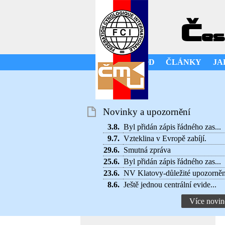
Č
es
ÚVOD
ČLÁNKY
JA
Novinky a upozornění
3.8.
Byl přidán zápis řádného zas...
9.7.
Vzteklina v Evropě zabíjí.
29.6.
Smutná zpráva
25.6.
Byl přidán zápis řádného zas...
23.6.
NV Klatovy-důležité upozorněn
8.6.
Ještě jednou centrální evide...
Více novin