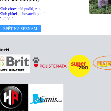
Klub chovatelů pudlů, z. s.
Klub přátel a chovatelů pudlů
Pudl klub
ZPĚT NA SEZNAM
tneři