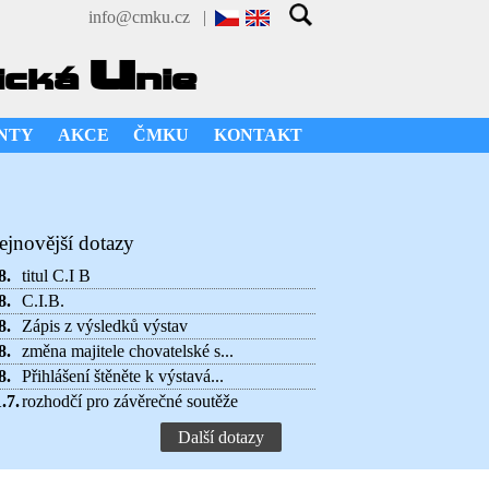
info@cmku.cz
|
u
ická
nie
NTY
AKCE
ČMKU
KONTAKT
ejnovější dotazy
8.
titul C.I B
8.
C.I.B.
8.
Zápis z výsledků výstav
8.
změna majitele chovatelské s...
8.
Přihlášení štěněte k výstavá...
.7.
rozhodčí pro závěrečné soutěže
Další dotazy