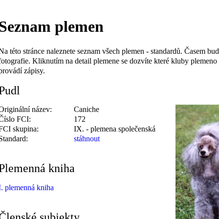
Seznam plemen
Na této stránce naleznete seznam všech plemen - standardů. Časem bu
fotografie. Kliknutím na detail plemene se dozvíte které kluby plemeno
provádí zápisy.
Pudl
Originální název:
Caniche
Číslo FCI:
172
FCI skupina:
IX. - plemena společenská
Standard:
stáhnout
Plemenná kniha
I. plemenná kniha
Členské subjekty