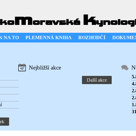
m
k
ko
oravská
ynolog
K NA TO
PLEMENNÁ KNIHA
ROZHODČÍ
DOKUME
Nejbližší akce
N
5.
Další akce
4.
2.
2.
í
1.
31
ek