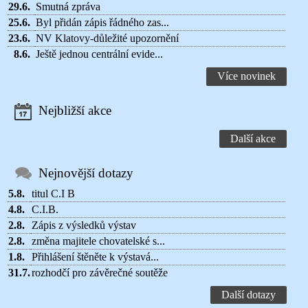
29.6.
Smutná zpráva
25.6.
Byl přidán zápis řádného zas...
23.6.
NV Klatovy-důležité upozornění
8.6.
Ještě jednou centrální evide...
Více novinek
Nejbližší akce
Další akce
Nejnovější dotazy
5.8.
titul C.I B
4.8.
C.I.B.
2.8.
Zápis z výsledků výstav
2.8.
změna majitele chovatelské s...
1.8.
Přihlášení štěněte k výstavá...
31.7.
rozhodčí pro závěrečné soutěže
Další dotazy