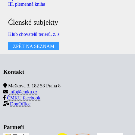
III. plemenná kniha
Členské subjekty
Klub chovatelů terierů, z. s.
ZPĚT NA SEZNAM
Kontakt
Maškova 3, 182 53 Praha 8
info@cmku.cz
ČMKU facebook
DogOffice
Partneři