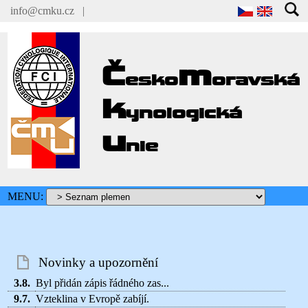
info@cmku.cz
|
Č
m
esko
oravská
k
ynologická
u
nie
MENU:
Novinky a upozornění
3.8.
Byl přidán zápis řádného zas...
9.7.
Vzteklina v Evropě zabíjí.