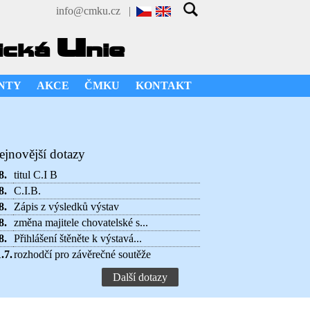
info@cmku.cz
|
u
ická
nie
NTY
AKCE
ČMKU
KONTAKT
ejnovější dotazy
8.
titul C.I B
8.
C.I.B.
8.
Zápis z výsledků výstav
8.
změna majitele chovatelské s...
8.
Přihlášení štěněte k výstavá...
.7.
rozhodčí pro závěrečné soutěže
Další dotazy