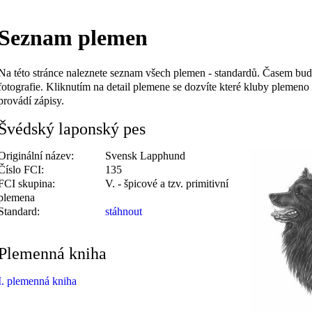
Seznam plemen
Na této stránce naleznete seznam všech plemen - standardů. Časem bu
fotografie. Kliknutím na detail plemene se dozvíte které kluby plemeno
provádí zápisy.
Švédský laponský pes
Originální název:
Svensk Lapphund
Číslo FCI:
135
FCI skupina:
V. - špicové a tzv. primitivní
plemena
Standard:
stáhnout
Plemenná kniha
I. plemenná kniha