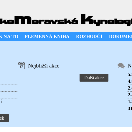
m
k
ko
oravská
ynolog
K NA TO
PLEMENNÁ KNIHA
ROZHODČÍ
DOKUME
Nejbližší akce
N
5.
Další akce
4.
2.
2.
í
1.
31
ek