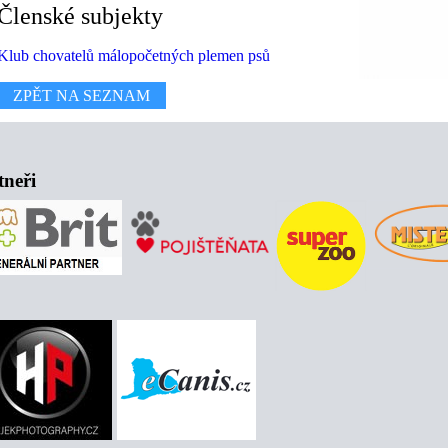
Členské subjekty
Klub chovatelů málopočetných plemen psů
ZPĚT NA SEZNAM
tneři