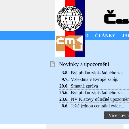
Č
es
ÚVOD
ČLÁNKY
JA
Novinky a upozornění
3.8.
Byl přidán zápis řádného zas...
9.7.
Vzteklina v Evropě zabíjí.
29.6.
Smutná zpráva
25.6.
Byl přidán zápis řádného zas...
23.6.
NV Klatovy-důležité upozorněn
8.6.
Ještě jednou centrální evide...
Více novin