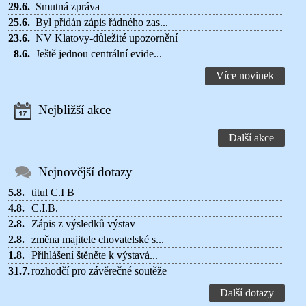
29.6.
Smutná zpráva
25.6.
Byl přidán zápis řádného zas...
23.6.
NV Klatovy-důležité upozornění
8.6.
Ještě jednou centrální evide...
Více novinek
Nejbližší akce
Další akce
Nejnovější dotazy
5.8.
titul C.I B
4.8.
C.I.B.
2.8.
Zápis z výsledků výstav
2.8.
změna majitele chovatelské s...
1.8.
Přihlášení štěněte k výstavá...
31.7.
rozhodčí pro závěrečné soutěže
Další dotazy