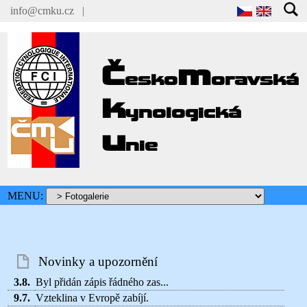
info@cmku.cz
|
Č
m
esko
oravská
k
ynologická
u
nie
MENU:
Novinky a upozornění
3.8.
Byl přidán zápis řádného zas...
9.7.
Vzteklina v Evropě zabíjí.