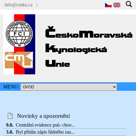
info@cmku.cz
|
Č
m
esko
oravská
k
ynologická
u
nie
MENU:
Novinky a upozornění
9.8.
Centrální evidence psů- chov...
3.8.
Byl přidán zápis řádného zas...