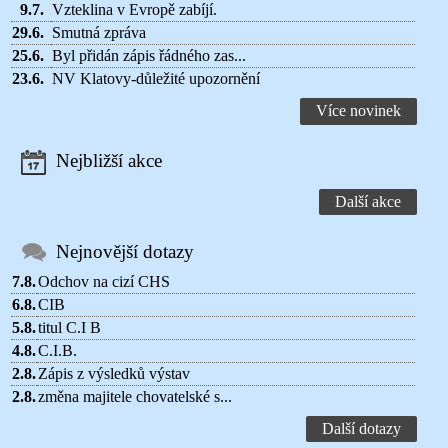
9.7.
Vzteklina v Evropě zabíjí.
29.6.
Smutná zpráva
25.6.
Byl přidán zápis řádného zas...
23.6.
NV Klatovy-důležité upozornění
Více novinek
Nejbližší akce
Další akce
Nejnovější dotazy
7.8.
Odchov na cizí CHS
6.8.
CIB
5.8.
titul C.I B
4.8.
C.I.B.
2.8.
Zápis z výsledků výstav
2.8.
změna majitele chovatelské s...
Další dotazy