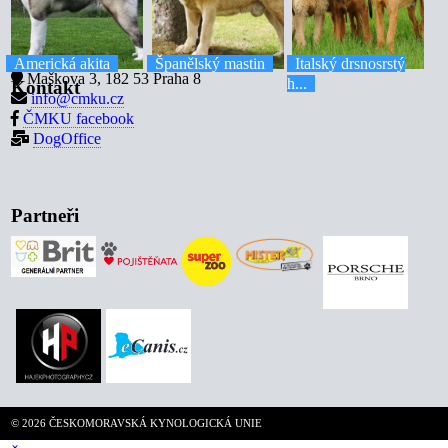
Americká akita
Španělský mastin
Italský drsnosrstý
Maškova 3, 182 53 Praha 8
h...
Kontakt
info@cmku.cz
ČMKU facebook
DogOffice
Partneři
© 2026 ČESKOMORAVSKÁ KYNOLOGICKÁ UNIE