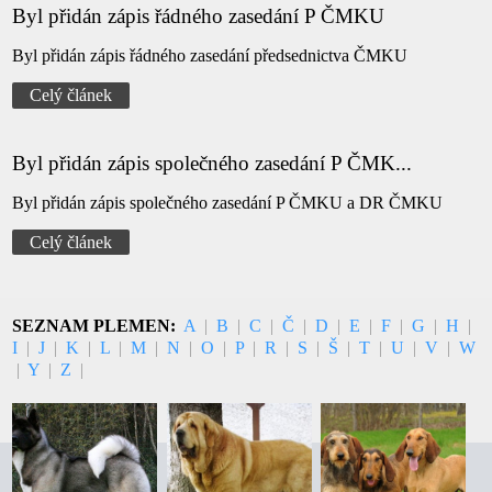
Byl přidán zápis řádného zasedání P ČMKU
Byl přidán zápis řádného zasedání předsednictva ČMKU
Celý článek
Byl přidán zápis společného zasedání P ČMK...
Byl přidán zápis společného zasedání P ČMKU a DR ČMKU
Celý článek
SEZNAM PLEMEN:
A
|
B
|
C
|
Č
|
D
|
E
|
F
|
G
|
H
|
I
|
J
|
K
|
L
|
M
|
N
|
O
|
P
|
R
|
S
|
Š
|
T
|
U
|
V
|
W
|
Y
|
Z
|