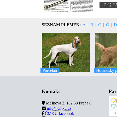
Celý čl
SEZNAM PLEMEN:
A
|
B
|
C
|
Č
|
Porcelán
Holandský p
Kontakt
Par
Maškova 3, 182 53 Praha 8
info@cmku.cz
ČMKU facebook