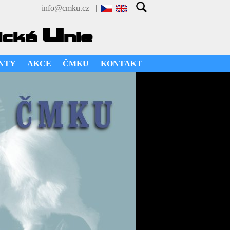
info@cmku.cz
|
u
ická
nie
NTY
AKCE
ČMKU
KONTAKT