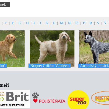
ánek
D
|
E
|
F
|
G
|
H
|
I
|
J
|
K
|
L
|
M
|
N
|
O
|
P
|
R
|
S
|
Š
inč
Briquet Griffon Vendéen
Australský honácký
tneři