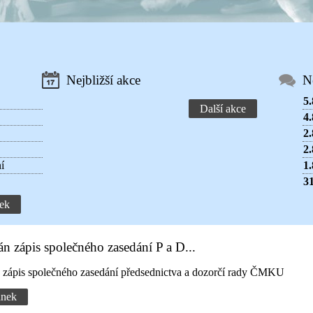
Nejbližší akce
N
5.
Další akce
4.
2.
2.
í
1.
31
ek
án zápis společného zasedání P a D...
n zápis společného zasedání předsednictva a dozorčí rady ČMKU
ánek