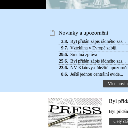
Novinky a upozornění
3.8.
Byl přidán zápis řádného zas...
9.7.
Vzteklina v Evropě zabíjí.
29.6.
Smutná zpráva
25.6.
Byl přidán zápis řádného zas...
23.6.
NV Klatovy-důležité upozorněn
8.6.
Ještě jednou centrální evide...
Více novin
Byl přid
Byl přidá
Celý čl