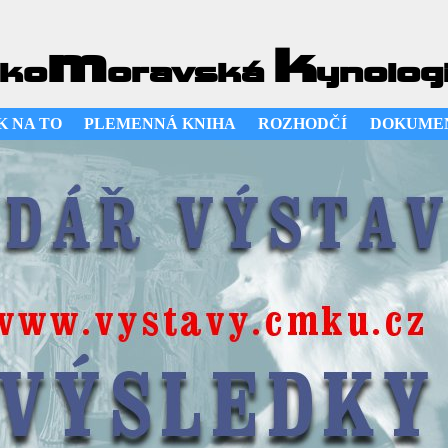
m
k
ko
oravská
ynolog
K NA TO
PLEMENNÁ KNIHA
ROZHODČÍ
DOKUME