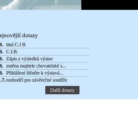
ejnovější dotazy
8.
titul C.I B
8.
C.I.B.
8.
Zápis z výsledků výstav
8.
změna majitele chovatelské s...
8.
Přihlášení štěněte k výstavá...
.7.
rozhodčí pro závěrečné soutěže
Další dotazy