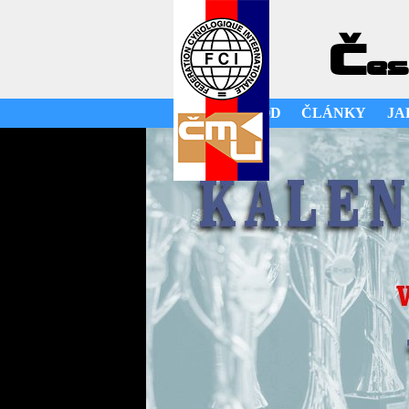
Č
es
ÚVOD
ČLÁNKY
JA