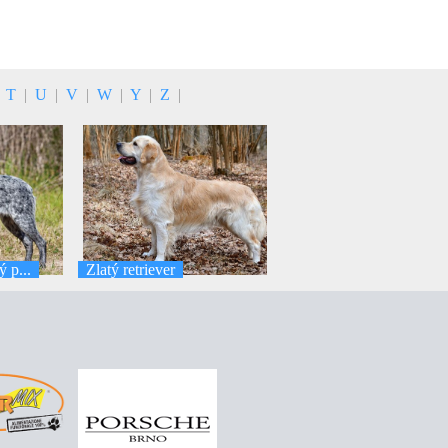
|
T
|
U
|
V
|
W
|
Y
|
Z
|
 p...
Zlatý retriever