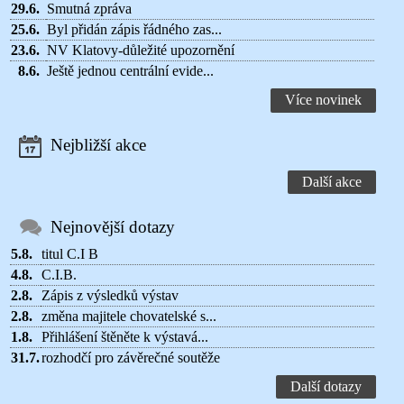
29.6.
Smutná zpráva
25.6.
Byl přidán zápis řádného zas...
23.6.
NV Klatovy-důležité upozornění
8.6.
Ještě jednou centrální evide...
Více novinek
Nejbližší akce
Další akce
Nejnovější dotazy
5.8.
titul C.I B
4.8.
C.I.B.
2.8.
Zápis z výsledků výstav
2.8.
změna majitele chovatelské s...
1.8.
Přihlášení štěněte k výstavá...
31.7.
rozhodčí pro závěrečné soutěže
Další dotazy