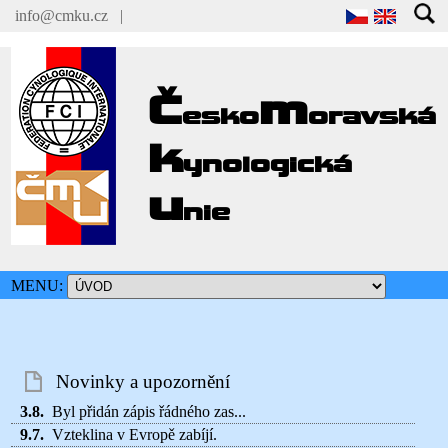
info@cmku.cz
|
Č
m
esko
oravská
k
ynologická
u
nie
MENU:
Novinky a upozornění
3.8.
Byl přidán zápis řádného zas...
9.7.
Vzteklina v Evropě zabíjí.