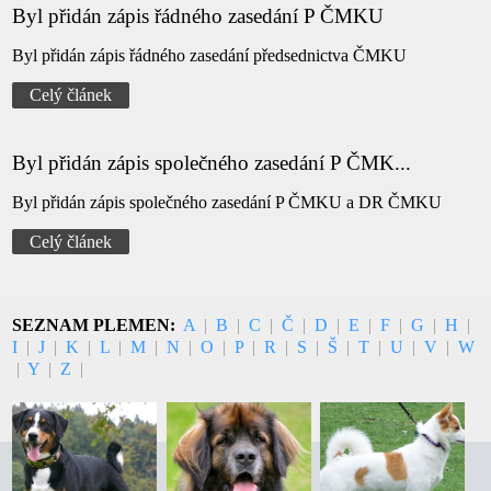
Byl přidán zápis řádného zasedání P ČMKU
Byl přidán zápis řádného zasedání předsednictva ČMKU
Celý článek
Byl přidán zápis společného zasedání P ČMK...
Byl přidán zápis společného zasedání P ČMKU a DR ČMKU
Celý článek
SEZNAM PLEMEN:
A
|
B
|
C
|
Č
|
D
|
E
|
F
|
G
|
H
|
I
|
J
|
K
|
L
|
M
|
N
|
O
|
P
|
R
|
S
|
Š
|
T
|
U
|
V
|
W
|
Y
|
Z
|