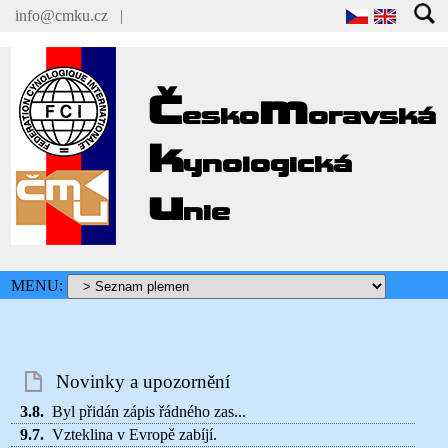
info@cmku.cz
|
Č
m
esko
oravská
k
ynologická
u
nie
MENU:
Novinky a upozornění
3.8.
Byl přidán zápis řádného zas...
9.7.
Vzteklina v Evropě zabíjí.