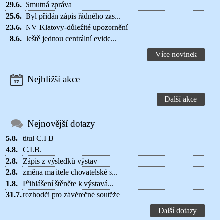
29.6.
Smutná zpráva
25.6.
Byl přidán zápis řádného zas...
23.6.
NV Klatovy-důležité upozornění
8.6.
Ještě jednou centrální evide...
Více novinek
Nejbližší akce
Další akce
Nejnovější dotazy
5.8.
titul C.I B
4.8.
C.I.B.
2.8.
Zápis z výsledků výstav
2.8.
změna majitele chovatelské s...
1.8.
Přihlášení štěněte k výstavá...
31.7.
rozhodčí pro závěrečné soutěže
Další dotazy