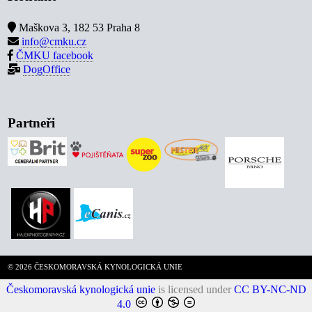
Maškova 3, 182 53 Praha 8
info@cmku.cz
ČMKU facebook
DogOffice
Partneři
© 2026 ČESKOMORAVSKÁ KYNOLOGICKÁ UNIE
Českomoravská kynologická unie
is licensed under
CC BY-NC-ND
4.0