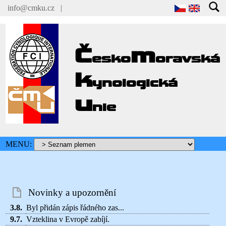
info@cmku.cz
|
Č
m
esko
oravská
k
ynologická
u
nie
MENU:
Novinky a upozornění
3.8.
Byl přidán zápis řádného zas...
9.7.
Vzteklina v Evropě zabíjí.