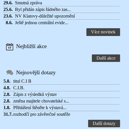
29.6.
Smutná zpráva
25.6.
Byl přidán zápis řádného zas...
23.6.
NV Klatovy-důležité upozornění
8.6.
Ještě jednou centrální evide...
Více novinek
Nejbližší akce
Další akce
Nejnovější dotazy
5.8.
titul C.I B
4.8.
C.I.B.
2.8.
Zápis z výsledků výstav
2.8.
změna majitele chovatelské s...
1.8.
Přihlášení štěněte k výstavá...
31.7.
rozhodčí pro závěrečné soutěže
Další dotazy