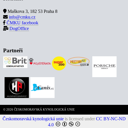
Maškova 3, 182 53 Praha 8
info@cmku.cz
ČMKU facebook
DogOffice
Partneři
© 2026 ČESKOMORAVSKÁ KYNOLOGICKÁ UNIE
Českomoravská kynologická unie
is licensed under
CC BY-NC-ND
4.0