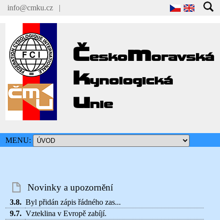
info@cmku.cz
|
Č
m
esko
oravská
k
ynologická
u
nie
MENU:
Novinky a upozornění
3.8.
Byl přidán zápis řádného zas...
9.7.
Vzteklina v Evropě zabíjí.