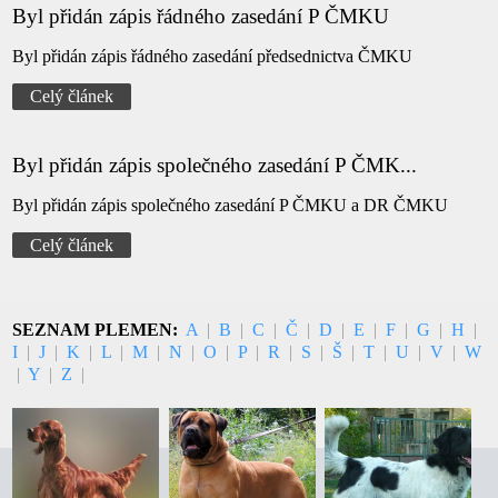
Byl přidán zápis řádného zasedání P ČMKU
Byl přidán zápis řádného zasedání předsednictva ČMKU
Celý článek
Byl přidán zápis společného zasedání P ČMK...
Byl přidán zápis společného zasedání P ČMKU a DR ČMKU
Celý článek
SEZNAM PLEMEN:
A
|
B
|
C
|
Č
|
D
|
E
|
F
|
G
|
H
|
I
|
J
|
K
|
L
|
M
|
N
|
O
|
P
|
R
|
S
|
Š
|
T
|
U
|
V
|
W
|
Y
|
Z
|