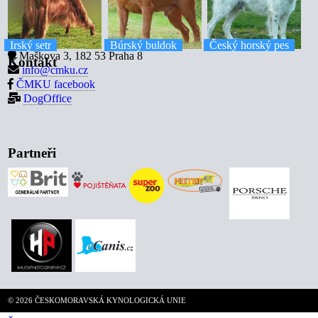
Irský setr
Búrský buldok
Český horský pes
Maškova 3, 182 53 Praha 8
Kontakt
info@cmku.cz
ČMKU facebook
DogOffice
Partneři
© 2026 ČESKOMORAVSKÁ KYNOLOGICKÁ UNIE