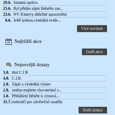
29.6.
Smutná zpráva
25.6.
Byl přidán zápis řádného zas...
23.6.
NV Klatovy-důležité upozornění
8.6.
Ještě jednou centrální evide...
Více novinek
Nejbližší akce
Další akce
Nejnovější dotazy
5.8.
titul C.I B
4.8.
C.I.B.
2.8.
Zápis z výsledků výstav
2.8.
změna majitele chovatelské s...
1.8.
Přihlášení štěněte k výstavá...
31.7.
rozhodčí pro závěrečné soutěže
Další dotazy